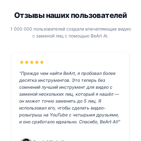
Отзывы наших пользователей
1 000 000 пользователей создали впечатляющие видео
с заменой лиц с помощью BeArt AI.
"Прежде чем найти BeArt, я пробовал более
"
десятка инструментов. Это теперь без
п
сомнений лучший инструмент для видео с
с
заменой нескольких лиц, который я нашёл —
о
он может точно заменить до 5 лиц. Я
Э
использовал его, чтобы сделать видео-
п
розыгрыш на YouTube с четырьмя друзьями,
М
и оно сработало идеально. Спасибо, BeArt AI!"
л