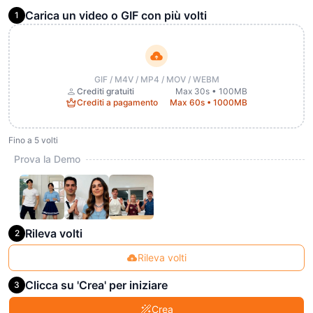
Carica un video o GIF con più volti
1
GIF / M4V / MP4 / MOV / WEBM
Crediti gratuiti
Max 30s • 100MB
Crediti a pagamento
Max 60s • 1000MB
Fino a 5 volti
Prova la Demo
Rileva volti
2
Rileva volti
Clicca su 'Crea' per iniziare
3
Crea