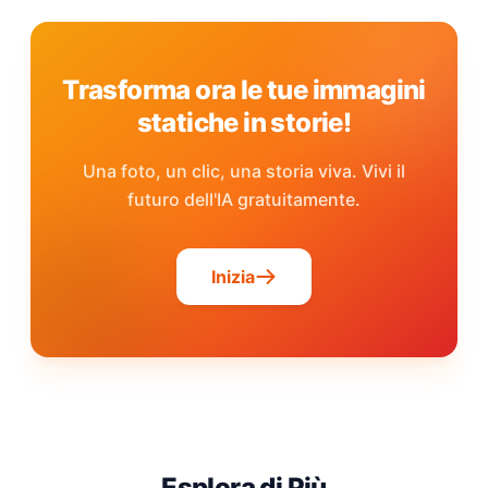
Trasforma ora le tue immagini
statiche in storie!
Una foto, un clic, una storia viva. Vivi il
futuro dell'IA gratuitamente.
Inizia
Esplora di Più